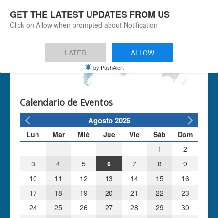
GET THE LATEST UPDATES FROM US
+
Click on Allow when prompted about Notification
LATER
ALLOW
by PushAlert
Calendario de Eventos
Agosto 2026
Lun
Mar
Mié
Jue
Vie
Sáb
Dom
1
2
3
4
5
6
7
8
9
10
11
12
13
14
15
16
17
18
19
20
21
22
23
24
25
26
27
28
29
30